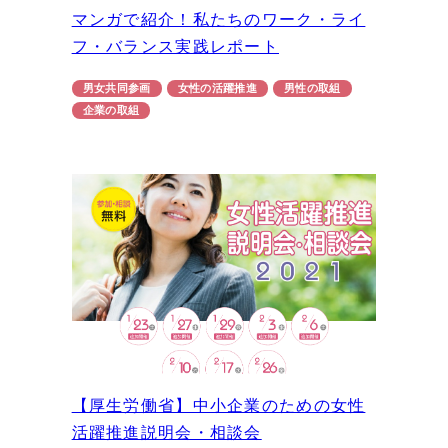
マンガで紹介！私たちのワーク・ライ
フ・バランス実践レポート
男女共同参画
女性の活躍推進
男性の取組
企業の取組
【厚生労働省】中小企業のための女性
活躍推進説明会・相談会