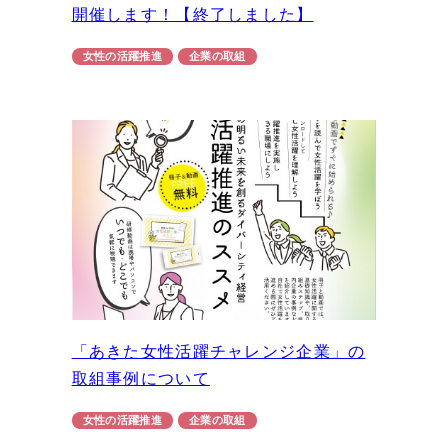
開催します！【終了しました】
女性の活躍推進
企業の取組
「あきた女性活躍チャレンジ企業」の
取組事例について
女性の活躍推進
企業の取組