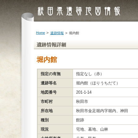
Home
遺跡情報
堀内館
堀内館
指定の有無
指定なし（赤）
遺跡等名
堀内館（ほりうちだて）
地図番号
201-1-14
市町村
秋田市
所在地
秋田市金足堀内字堀内、神田
種別
館跡
現況
宅地、墓地、山林