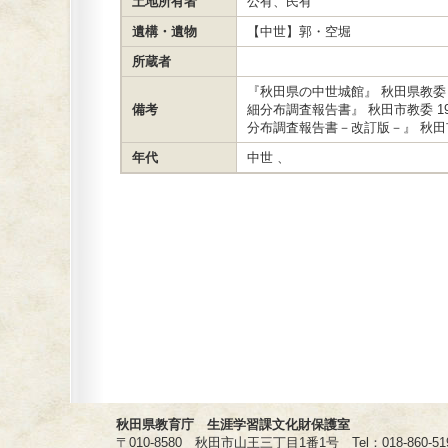
土地所有者
公有、民有
遺構・遺物
【中世】郭・空堀
所蔵者
『秋田県の中世城館』 秋田県教委 
備考
細分布調査報告書』 秋田市教委 1
分布調査報告書－改訂版－』 秋田市
年代
中世 、
秋田県教育庁 生涯学習課文化財保護室
〒010-8580 秋田市山王三丁目1番1号 Tel：018-860-5