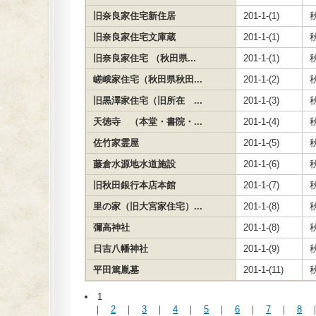
旧奈良家住宅新住居
201-1-(1)
旧奈良家住宅文庫蔵
201-1-(1)
旧奈良家住宅 （秋田県...
201-1-(1)
嵯峨家住宅（秋田県秋田...
201-1-(2)
旧黒澤家住宅（旧所在 ...
201-1-(3)
天徳寺 （本堂・書院・...
201-1-(4)
佐竹家霊屋
201-1-(5)
藤倉水源地水道施設
201-1-(6)
旧秋田銀行本店本館
201-1-(7)
里の家（旧大宮家住宅）...
201-1-(8)
彌高神社
201-1-(8)
日吉八幡神社
201-1-(9)
平田篤胤墓
201-1-(11)
1
｜
2
｜
3
｜
4
｜
5
｜
6
｜
7
｜
8