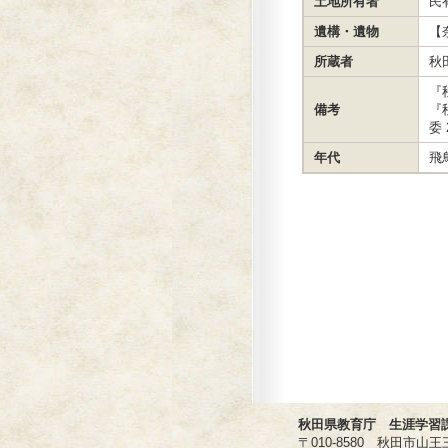
土地所有者
民
遺構・遺物
【
所蔵者
秋
『
備考
『
委 
年代
飛
秋田県教育庁 生涯学習
〒010-8580 秋田市山王三