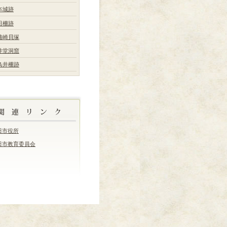
本城跡
田柵跡
蒲崎貝塚
井堂洞窟
鳥井柵跡
田市役所
田市教育委員会