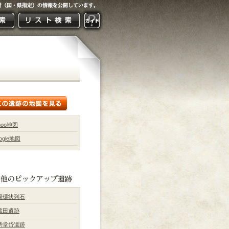
hoo地図
ogle地図
湯環状列石
蔵田遺跡
勢堂岱遺跡