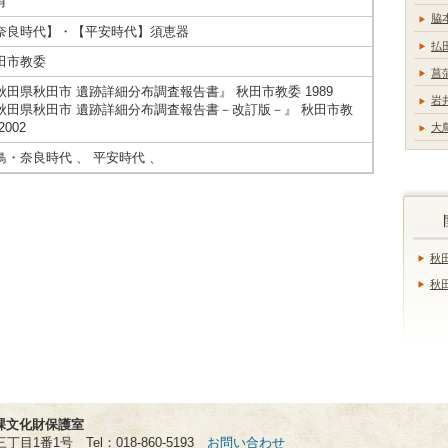
有
脇
奈良時代】・【平安時代】須恵器
払
田市教委
菖
秋田県秋田市 遺跡詳細分布調査報告書』 秋田市教委 1989
岩
秋田県秋田市 遺跡詳細分布調査報告書－改訂版－』 秋田市教
2002
大
鳥・奈良時代 、 平安時代 、
秋
秋
課文化財保護室
丁目1番1号 Tel：018-860-5193
お問い合わせ