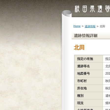
Home
遺跡情報
北田
北田
指定の有無
指
遺跡等名
北
地図番号
201
市町村
秋
所在地
秋
種別
遺
現況
畑