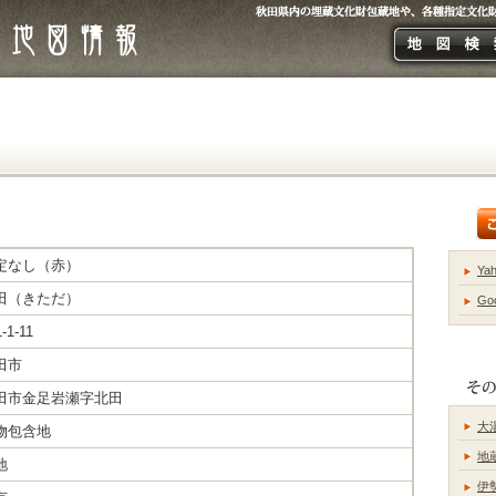
定なし（赤）
Ya
田（きただ）
Go
-1-11
田市
田市金足岩瀬字北田
大
物包含地
地
地
伊