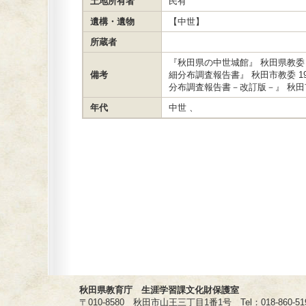
土地所有者
民有
遺構・遺物
【中世】
所蔵者
『秋田県の中世城館』 秋田県教委 
備考
細分布調査報告書』 秋田市教委 1
分布調査報告書－改訂版－』 秋田市
年代
中世 、
秋田県教育庁 生涯学習課文化財保護室
〒010-8580 秋田市山王三丁目1番1号 Tel：018-860-5