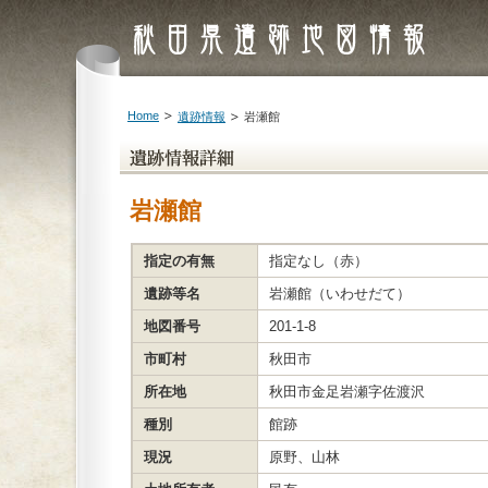
Home
遺跡情報
岩瀬館
岩瀬館
指定の有無
指定なし（赤）
遺跡等名
岩瀬館（いわせだて）
地図番号
201-1-8
市町村
秋田市
所在地
秋田市金足岩瀬字佐渡沢
種別
館跡
現況
原野、山林