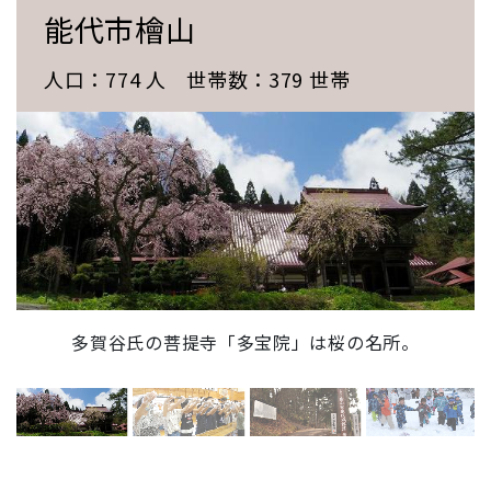
能代市檜山
人口：774 人 世帯数：379 世帯
多賀谷氏の菩提寺「多宝院」は桜の名所。