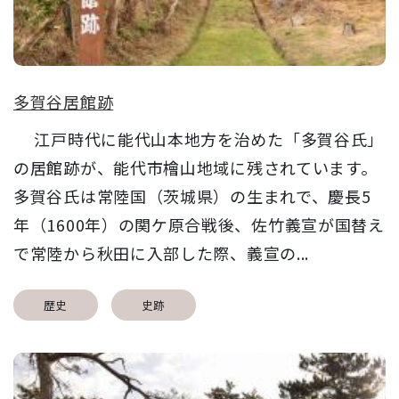
多賀谷居館跡
江戸時代に能代山本地方を治めた「多賀谷氏」
の居館跡が、能代市檜山地域に残されています。
多賀谷氏は常陸国（茨城県）の生まれで、慶長5
年（1600年）の関ケ原合戦後、佐竹義宣が国替え
で常陸から秋田に入部した際、義宣の...
歴史
史跡