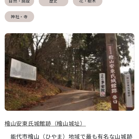
自然・施設
歴史
花・樹木
神社・寺
檜山安東氏城館跡（檜山城址）
能代市檜山（ひやま）地域で最も有名な山城跡