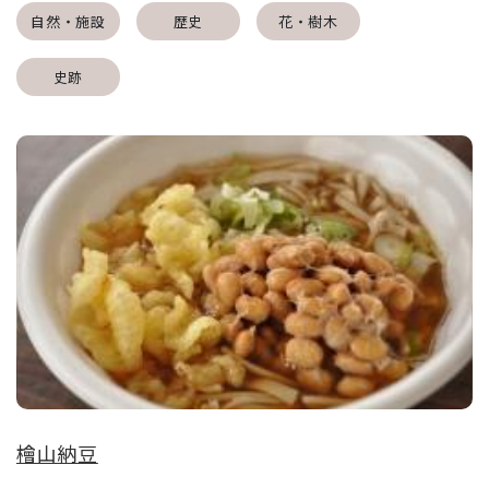
自然・施設
歴史
花・樹木
史跡
檜山納豆