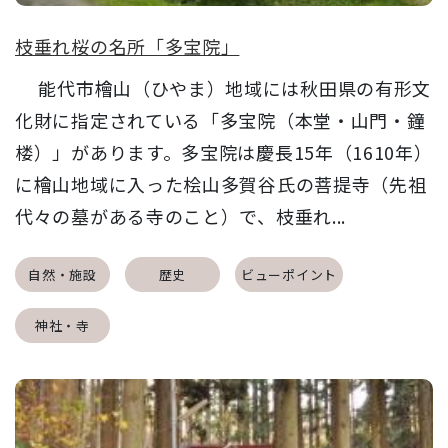
枝垂れ桜の名所「多宝院」
能代市檜山（ひやま）地域には秋田県の有形文
化財に指定されている「多宝院（本堂・山門・鐘
楼）」があります。多宝院は慶長15年（1610年）
に檜山地域に入った桧山多賀谷氏の菩提寺（先祖
代々の墓がある寺のこと）で、枝垂れ...
自然・施設
歴史
ビューポイント
神社・寺