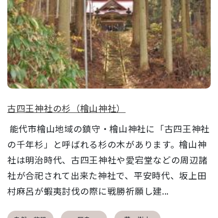
古四王神社の杉（檜山神社）
能代市檜山地域の鎮守・檜山神社に「古四王神社
の千年杉」と呼ばれる杉の木があります。檜山神
社は明治時代、古四王神社や愛宕堂などの周辺諸
社が合祀されて出来た神社で、平安時代、坂上田
村麻呂が蝦夷討伐の際に戦勝祈願し建...