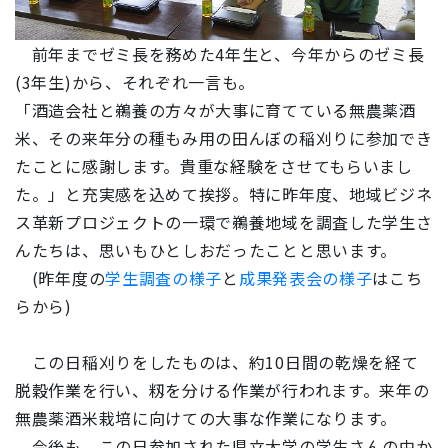
前年までゼミ長を務めた4年生と、今年からのゼミ長
(3年生)から、それぞれ一言も。
「酒造会社と鵜養の方々が大事に育てている無農薬酒
米、その来年分の種もみ用の田んぼの稲刈りに参加でき
たことに感謝します。貴重な経験をさせてもらいまし
た。」と充実感を込めて挨拶。特に昨年度、地域ビジネ
ス革新プロジェクトの一環で鵜養地域を調査した学生さ
んたちは、思いもひとしおだったことと思います。
(昨年度の
学生調査の様子
と
成果発表会の様子
はこち
らから)
この日稲刈りをしたものは、約10日間の乾燥を経て
脱穀作業を行い、籾を分ける作業が行われます。来年の
無農薬酒米栽培に向けての大事な作業になります。
今後も、この日参加された県立大学の学生さんの中か