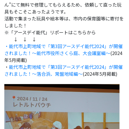
ん”にて無料で修理してもらえるため、依頼して直った玩
具もそこそこあったようです。
活動で集まった玩具や絵本等は、市内の保育園等に寄付を
しました！
※「アースデイ能代」リポートはこちらから
↓ ↓ ↓
・能代市上町地域で「第3回アースデイ能代2024」が開催
されました！～能代市役所さくら庭、大会議室編～
(2024
年5月掲載)
・
能代市上町地域で「第3回アースデイ能代2024」が開催
されました！～落合浜、常盤地域編～
(2024年5月掲載)