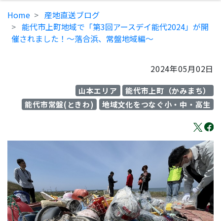
Home
産地直送ブログ
能代市上町地域で「第3回アースデイ能代2024」が開
催されました！～落合浜、常盤地域編～
2024年05月02日
山本エリア
能代市上町（かみまち）
能代市常盤(ときわ)
地域文化をつなぐ小・中・高生