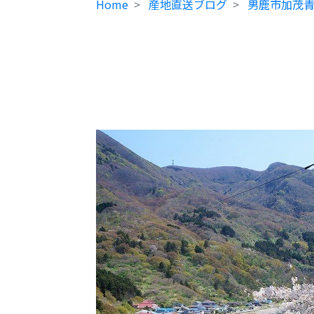
Home
産地直送ブログ
男鹿市加茂青