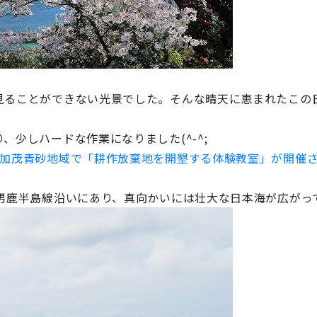
見ることができない光景でした。そんな晴天に恵まれたこの
少しハードな作業になりました(^-^;
加茂青砂地域で「耕作放棄地を開墾する体験教室」が開催
男鹿半島線沿いにあり、真向かいには壮大な日本海が広がっ