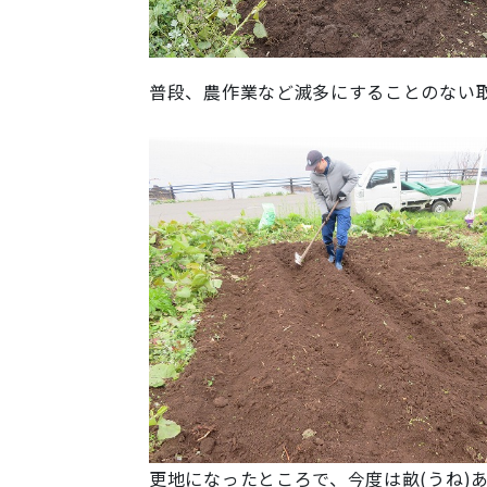
普段、農作業など滅多にすることのない
更地になったところで、今度は畝(うね)