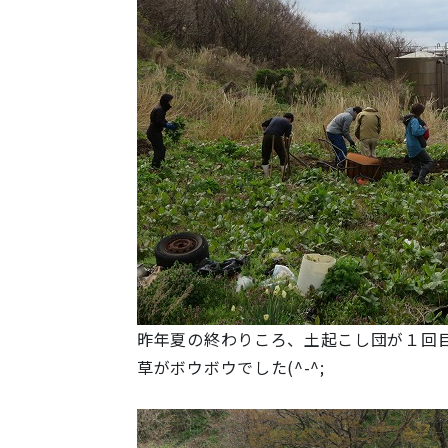
昨年夏の終わりころ、土起こし団が１回
草がボウボウでした(^-^;