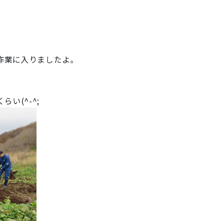
作業に入りましたよ。
い(^-^;