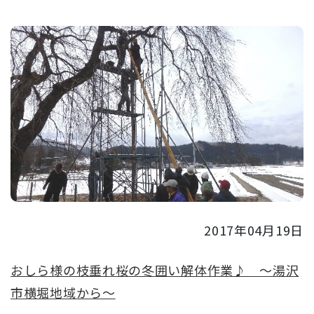
2017年04月19日
おしら様の枝垂れ桜の冬囲い解体作業♪ ～湯沢
市横堀地域から～