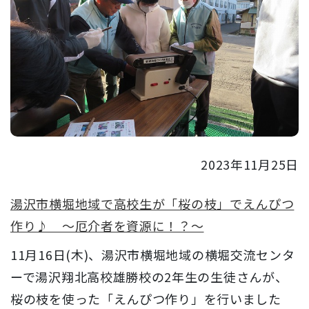
2023年11月25日
湯沢市横堀地域で高校生が「桜の枝」でえんぴつ
作り♪ ～厄介者を資源に！？～
11月16日(木)、湯沢市横堀地域の横堀交流センタ
ーで湯沢翔北高校雄勝校の2年生の生徒さんが、
桜の枝を使った「えんぴつ作り」を行いました