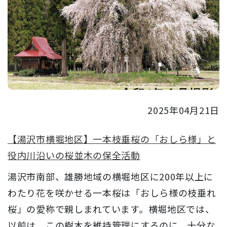
2025年04月21日
【湯沢市横堀地区】一本枝垂桜の「おしら様」と
役内川沿いの桜並木の保全活動
湯沢市南部、雄勝地域の横堀地区に200年以上に
わたり花を咲かせる一本桜は「おしら様の枝垂れ
桜」の愛称で親しまれています。横堀地区では、
以前は、この樹木を維持管理にするのに、十分な