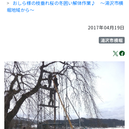
おしら様の枝垂れ桜の冬囲い解体作業♪ ～湯沢市横
堀地域から～
2017年04月19日
湯沢市横堀