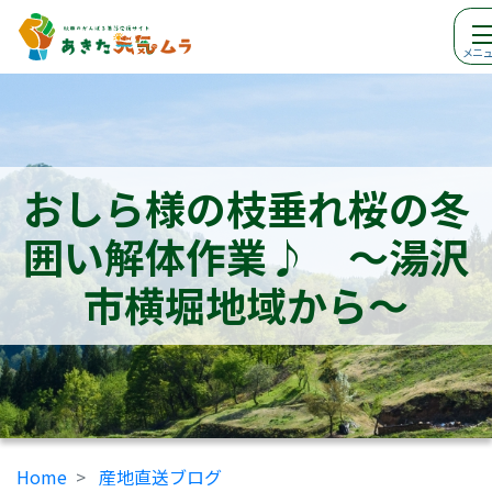
メニュ
おしら様の枝垂れ桜の冬
囲い解体作業♪ ～湯沢
市横堀地域から～
Home
産地直送ブログ