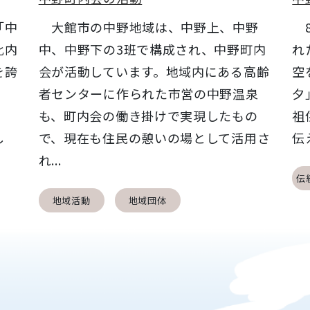
「中
大館市の中野地域は、中野上、中野
8
比内
中、中野下の3班で構成され、中野町内
れ
を誇
会が活動しています。地域内にある高齢
空
年
者センターに作られた市営の中野温泉
夕
も、町内会の働き掛けで実現したもの
祖
し
で、現在も住民の憩いの場として活用さ
伝
れ...
伝
地域活動
地域団体