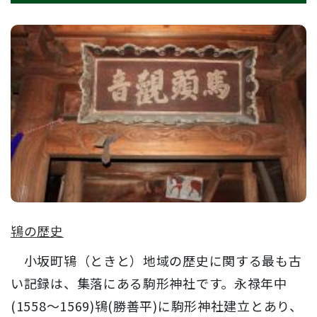
鴇の歴史
小坂町鴇（ときと）地域の歴史に関する最も古
い記録は、集落にある駒形神社です。永禄年中
(1558～1569)鴇(勝善平)に駒形神社建立とあり、