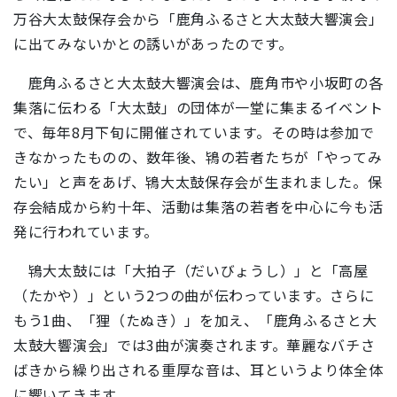
万谷大太鼓保存会から「鹿角ふるさと大太鼓大響演会」
に出てみないかとの誘いがあったのです。
鹿角ふるさと大太鼓大響演会は、鹿角市や小坂町の各
集落に伝わる「大太鼓」の団体が一堂に集まるイベント
で、毎年8月下旬に開催されています。その時は参加で
きなかったものの、数年後、鴇の若者たちが「やってみ
たい」と声をあげ、鴇大太鼓保存会が生まれました。保
存会結成から約十年、活動は集落の若者を中心に今も活
発に行われています。
鴇大太鼓には「大拍子（だいびょうし）」と「高屋
（たかや）」という2つの曲が伝わっています。さらに
もう1曲、「狸（たぬき）」を加え、「鹿角ふるさと大
太鼓大響演会」では3曲が演奏されます。華麗なバチさ
ばきから繰り出される重厚な音は、耳というより体全体
に響いてきます。