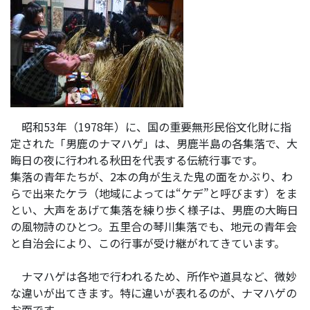
昭和
53年（1978年）に、国の重要無形民俗文化財に指
定された「男鹿のナマハゲ」は、男鹿半島の各集落で、大
晦日の夜に行われる秋田を代表する伝統行事です。
集落の青年たちが、2本の角が生えた鬼の面をかぶり、わ
らで出来たケラ（地域によっては“ケデ”と呼びます）をま
とい、大声をあげて集落を練り歩く様子は、男鹿の大晦日
の風物詩のひとつ。五里合の琴川集落でも、地元の青年会
と自治会により、この行事が受け継がれてきています。
ナマハゲは各地で行われるため、所作や道具など、微妙
な違いが出てきます。特に違いが表れるのが、ナマハゲの
お面です。