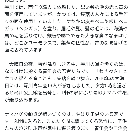
琴川では、面作り職人に依頼した、黒い髪の毛の赤と青の
面を使用していますが、かつては、集落の人々による手作
りの面を使用していました。ケヤキの皮やベニヤ板にベニ
ガラ（ベンガラ）を塗り、眉毛や髭、髪の毛には、海藻や
馬の毛を張り付け、銀紙や綿でできた大きな鼻のなまはげ
は、どこかユーモラスで、集落の個性が、昔のなまはげの
面に表れています
大晦日の夜、雪が降りしきる中、琴川の道を歩くのは、
なまはげに扮する青年会の若者たちです。「わさわさ」と
ケラの揺れる音とともに集落を練り歩き、
2010年の大晦
日には、琴川青年会13人が参加しました。夕方6時を過ぎ
ると琴川公民館を出発し、1軒の家に赤と青のナマハゲ2匹
が乗り込みます。
ナマハゲの動きが勢いづくのは、やはり子供のいる家で
す。玄関に入ると、またたく間に襲ってくる恐怖に、子供
たちの泣き叫ぶ声が家中に響き渡ります。青年会や自治会