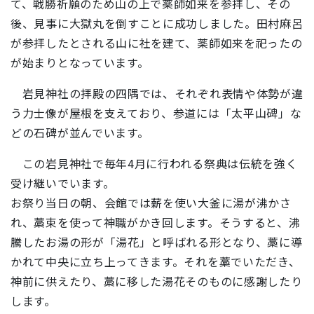
て、戦勝祈願のため山の上で薬師如来を参拝し、その
後、見事に大獄丸を倒すことに成功しました。田村麻呂
が参拝したとされる山に社を建て、薬師如来を祀ったの
が始まりとなっています。
岩見神社の拝殿の四隅では、それぞれ表情や体勢が違
う力士像が屋根を支えており、参道には「太平山碑」な
どの石碑が並んでいます。
この岩見神社で毎年4月に行われる祭典は伝統を強く
受け継いでいます。
お祭り当日の朝、会館では薪を使い大釜に湯が沸かさ
れ、藁束を使って神職がかき回します。そうすると、沸
騰したお湯の形が「湯花」と呼ばれる形となり、藁に導
かれて中央に立ち上ってきます。それを藁でいただき、
神前に供えたり、藁に移した湯花そのものに感謝したり
します。