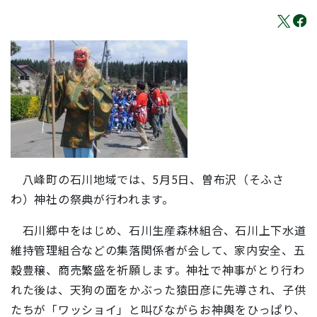
八峰町の石川地域では、5月5日、曽布沢（そふさ
わ）神社の祭典が行われます。
石川郷中をはじめ、石川生産森林組合、石川上下水道
維持管理組合などの集落関係者が会して、家内安全、五
穀豊穣、商売繁盛を祈願します。神社で神事がとり行わ
れた後は、天狗の面をかぶった猿田彦に先導され、子供
たちが「ワッショイ」と叫びながらお神輿をひっぱり、