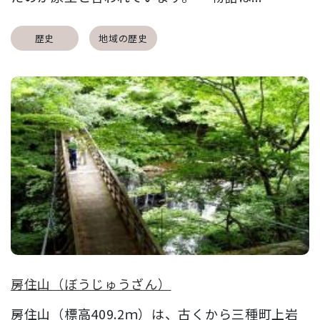
歴史
地域の歴史
房住山（ぼうじゅうざん）
房住山（標高409.2ｍ）は、古くから三種町上岩