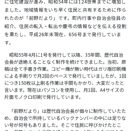
に住宅建設が進み、昭和54年には124世帯までに増加し
ました。地域情報をいち早く住民と共有するために作ら
れたのが「前野だより」です。町内行事や自治会役員の
紹介、住民の転入・転出や慶弔の情報などを伝える役割
を果たし、平成26年末現在、656号まで発行していま
す。
昭和55年4月に1号を発行して以降、35年間、歴代自治
会長が途絶えることなく制作を続けてきました。当初、原
稿は全て手書き作業。コピー機が無い時代はガリ版印刷機
による手刷りで月2回のペースで発行していましたが、1回
につき150枚以上刷る作業は手間もかかり、大変だったと
言います。現在はパソコンを使用し、月1回、A4サイズの
片面モノクロ印刷で発行しています。
「前野だより」は歴代自治会長が個々に制作していたた
め、自治会で所持しているバックナンバーの中には足りな
い号が何号もありました。そこで住民に呼びかけたとこ