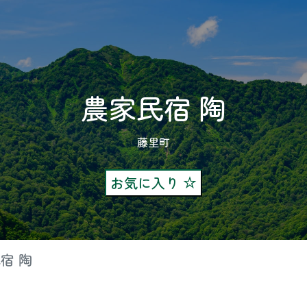
農家民宿 陶
藤里町
お気に入り
宿 陶