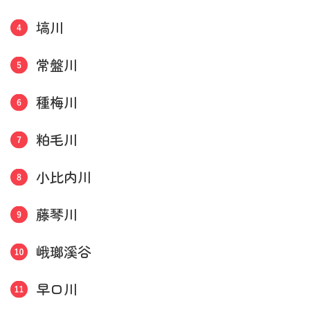
塙川
常盤川
種梅川
粕毛川
小比内川
藤琴川
峨瑯溪谷
早口川