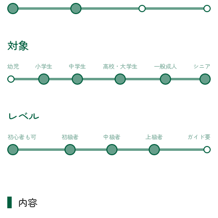
対象
幼児
小学生
中学生
高校・大学生
一般成人
シニア
レベル
初心者も可
初級者
中級者
上級者
ガイド要
内容