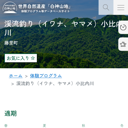
渓流釣り（イワナ、ヤマメ）小比内
川
藤里町
お気に入り
ホーム
体験プログラム
渓流釣り（イワナ、ヤマメ）小比内川
適期
春
夏
秋
冬