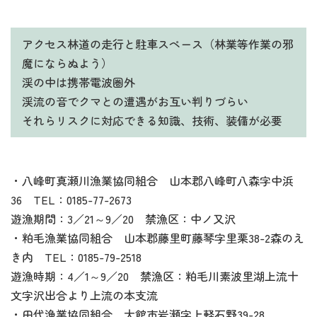
アクセス林道の走行と駐車スペース（林業等作業の邪
魔にならぬよう）
渓の中は携帯電波圏外
渓流の音でクマとの遭遇がお互い判りづらい
それらリスクに対応できる知識、技術、装備が必要
・八峰町真瀬川漁業協同組合 山本郡八峰町八森字中浜
36 TEL：0185-77-2673
遊漁期間：3／21～9／20 禁漁区：中ノ又沢
・粕毛漁業協同組合 山本郡藤里町藤琴字里栗38-2森のえ
き内 TEL：0185-79-2518
遊漁時期：4／1～9／20 禁漁区：粕毛川素波里湖上流十
文字沢出合より上流の本支流
・田代漁業協同組合 大館市岩瀬字上軽石野39-28