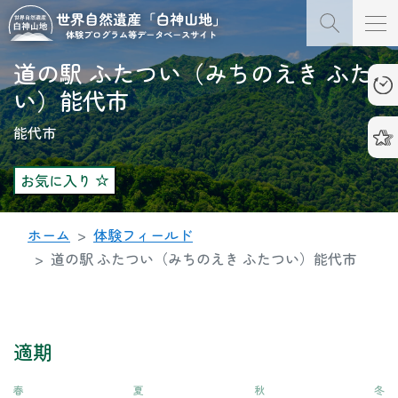
道の駅 ふたつい（みちのえき ふたつ
い）能代市
能代市
お気に入り
ホーム
体験フィールド
道の駅 ふたつい（みちのえき ふたつい）能代市
適期
春
夏
秋
冬