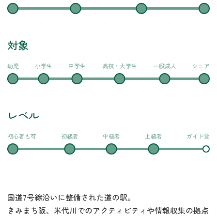
対象
幼児
小学生
中学生
高校・大学生
一般成人
シニア
レベル
初心者も可
初級者
中級者
上級者
ガイド要
国道7号線沿いに整備された道の駅。
きみまち阪、米代川でのアクティビティや情報収集の拠点