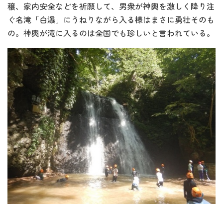
穣、家内安全などを祈願して、男衆が神輿を激しく降り注
ぐ名滝「白瀑」にうねりながら入る様はまさに勇壮そのも
の。神輿が滝に入るのは全国でも珍しいと言われている。