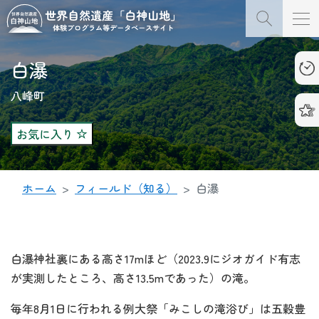
白瀑
八峰町
お気に入り
ホーム
フィールド（知る）
白瀑
白瀑神社裏にある高さ17mほど（2023.9にジオガイド有志
が実測したところ、高さ13.5mであった）の滝。
毎年8月1日に行われる例大祭「みこしの滝浴び」は五穀豊