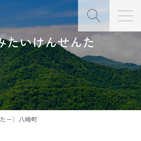
みたいけんせんた
んたー）八峰町