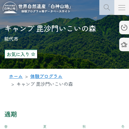
キャンプ 毘沙門いこいの森
能代市
お気に入り
ホーム
体験プログラム
キャンプ 毘沙門いこいの森
適期
春
夏
秋
冬