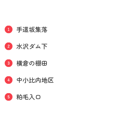
手這坂集落
水沢ダム下
横倉の棚田
中小比内地区
粕毛入口