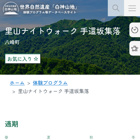
里山ナイトウォーク 手這坂集落
八峰町
お気に入り
ホーム
体験プログラム
里山ナイトウォーク 手這坂集落
適期
春
夏
秋
冬