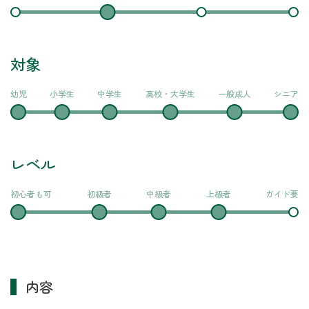
対象
幼児
小学生
中学生
高校・大学生
一般成人
シニア
レベル
初心者も可
初級者
中級者
上級者
ガイド要
内容