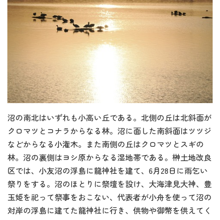
沼の南北はいずれも小高い丘である。北側の丘は北斜面が
クロマツとコナラからなる林。沼に面した南斜面はツツジ
などからなる小潅木。また南側の丘はクロマツとスギの
林。沼の裏側はヨシ原からなる湿地帯である。榊土地改良
区では、小友沼の浮島に龍神社を建て、6月28日に雨乞い
祭りをする。沼のほとりに祭壇を設け、大海津見大神、豊
玉姫を祀って祭事をおこない、代表者が小舟を使って沼の
対岸の浮島に建てた龍神社に行き、供物や御幣を供えてく