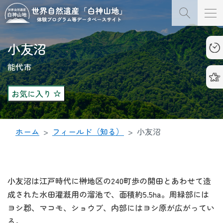
小友沼
能代市
お気に入り
ホーム
フィールド（知る）
小友沼
小友沼は江戸時代に榊地区の240町歩の開田とあわせて造
成された水田灌漑用の溜池で、面積約5.5ha。周緑部には
ヨシ郡、マコモ、ショウブ、内部にはヨシ原が広がってい
る。