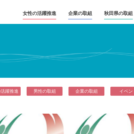
女性の活躍推進
企業の取組
秋田県の取組
の活躍推進
男性の取組
企業の取組
イベン