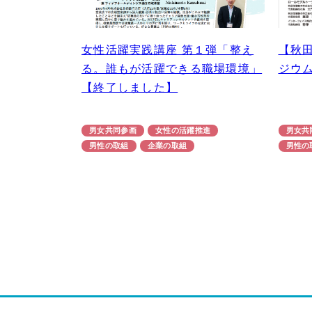
女性活躍実践講座 第１弾「整え
【秋
る。誰もが活躍できる職場環境」
ジウ
【終了しました】
男女共同参画
女性の活躍推進
男女共
男性の取組
企業の取組
男性の