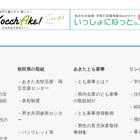
秋田県の取組
あきたとも家事
リン
－あきた女性活躍・両
－とも家事とは？
－学
立支援センター
の活
－県内企業のとも家事
－仕
組紹
－表彰制度
の取組紹介
－結
－男女共同参画センタ
－とも家事啓発動画
－地
性の
ー
－男性の育児休業取得
－暮
－パンフレット等
事例集
立支