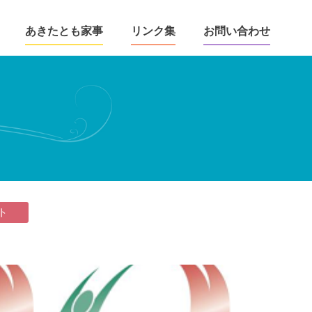
あきたとも家事
リンク集
お問い合わせ
ト