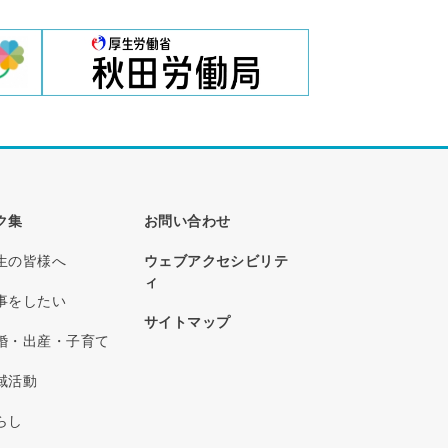
ク集
お問い合わせ
生の皆様へ
ウェブアクセシビリテ
ィ
事をしたい
サイトマップ
婚・出産・子育て
域活動
らし