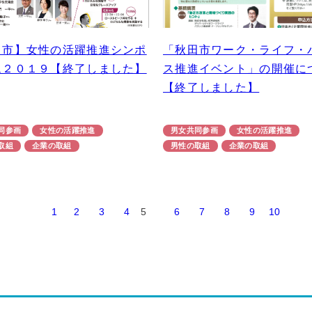
田市】女性の活躍推進シンポ
「秋田市ワーク・ライフ・
ム２０１９【終了しました】
ス推進イベント」の開催に
【終了しました】
同参画
女性の活躍推進
男女共同参画
女性の活躍推進
取組
企業の取組
男性の取組
企業の取組
1
2
3
4
5
6
7
8
9
10