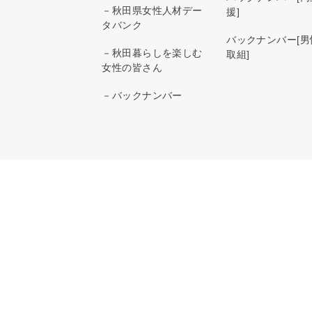
－秋田県女性人材デー
援]
タバンク
バックナンバー[男
－秋田暮らしを楽しむ
取組]
女性の皆さん
－バックナンバー