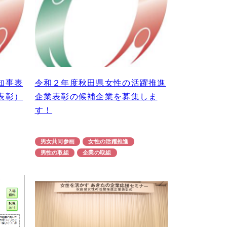
知事表
令和２年度秋田県女性の活躍推進
表彰）
企業表彰の候補企業を募集しま
す！
男女共同参画
女性の活躍推進
男性の取組
企業の取組