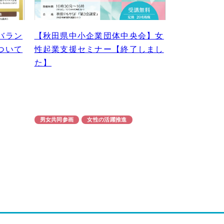
バラン
【秋田県中小企業団体中央会】女
ついて
性起業支援セミナー【終了しまし
た】
男女共同参画
女性の活躍推進