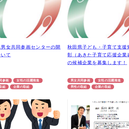
県男女共同参画センターの開
秋田県子ども・子育て支援
ついて
彰（あきた子育て応援企業
の候補企業を募集します！
同参画
女性の活躍推進
男女共同参画
女性の活躍推進
取組
企業の取組
男性の取組
企業の取組