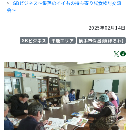
GBビジネス～集落のイイもの持ち寄り試食検討交流
会～
2025年02月14日
GBビジネス
平鹿エリア
横手市保呂羽(ほろわ)