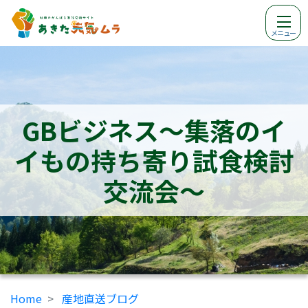
メニュー
GBビジネス～集落のイ
イもの持ち寄り試食検討
交流会～
Home
産地直送ブログ