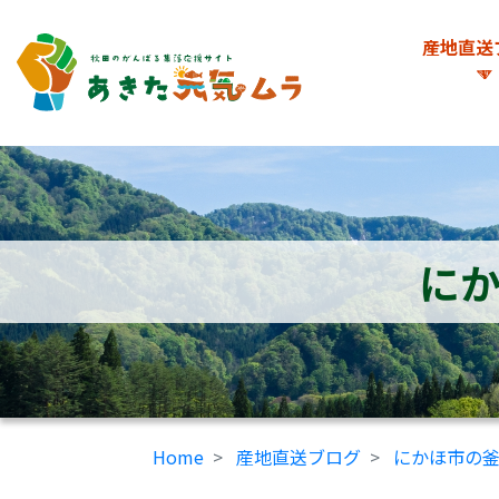
産地直送
に
Home
産地直送ブログ
にかほ市の