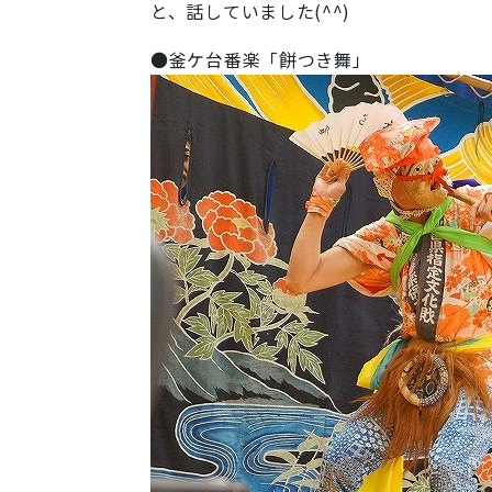
と、話していました(^^)
●釜ケ台番楽「餅つき舞」