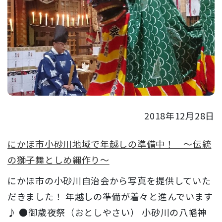
2018年12月28日
にかほ市小砂川地域で年越しの準備中！ ～伝統
の獅子舞としめ縄作り～
にかほ市の小砂川自治会から写真を提供していた
だきました！ 年越しの準備が着々と進んでいます
♪ ●御歳夜祭（おとしやさい） 小砂川の八幡神