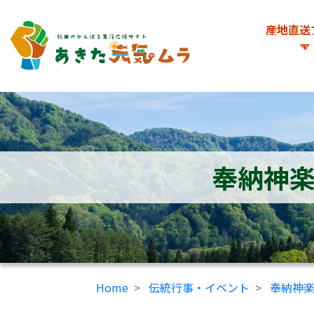
産地直送
奉納神
Home
伝統行事・イベント
奉納神