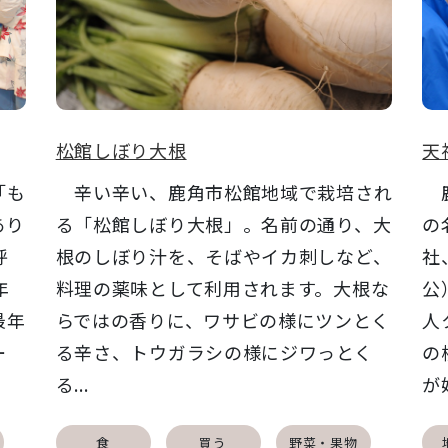
松館しぼり大根
天
「も
辛い辛い、鹿角市松館地域で栽培され
鹿
あり
る「松館しぼり大根」。名前の通り、大
の
呼
根のしぼり汁を、そばやイカ刺しなど、
社
年
料理の薬味として利用されます。大根な
公
最年
らではの香りに、ワサビの様にツンとく
人
ー
る辛さ、トウガラシの様にジワっとく
の
る...
が始
食
買う
野菜・果物