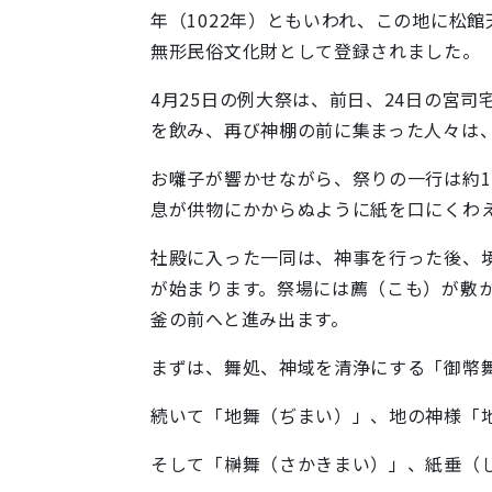
年（1022年）ともいわれ、この地に松
無形民俗文化財として登録されました。
4月25日の例大祭は、前日、24日の宮
を飲み、再び神棚の前に集まった人々は
お囃子が響かせながら、祭りの一行は約
息が供物にかからぬように紙を口にくわ
社殿に入った一同は、神事を行った後、
が始まります。祭場には薦（こも）が敷
釜の前へと進み出ます。
まずは、舞処、神域を清浄にする「御幣
続いて「地舞（ぢまい）」、地の神様「
そして「榊舞（さかきまい）」、紙垂（