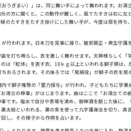
（おうぎまい）」は、同じ舞い手によって舞われます。お湯
地元の方に聞くと、この動作が難しく、風でたすきは右に左
、緑のたすきをたすき掛けにした舞い手が、今度は扇を持ち
」が行われます。日本刀を見事に操り、破邪顕正・衆生守護
が歯を打ち鳴らし、衣を激しく舞わせます。天神様らしく「
くのは「蛇体」を表す衣、10ｋｇ以上といわれる獅子頭は、
打ちおろされます。その後ろでは「尾絡役」が獅子の衣を尾
境内で獅子権現の「霊力授与」が行われ、子どもたちに学業
「お湯立の神事」がはじまります。曲はここで「お湯立ての
神事です。塩水で自分や斎場を清め、御神酒を献じた後に、
。藁太総といわれる、藁の束を使って九字護身法を切り、真
き回し、その様子から作柄を占います。
ざ）」となります。神霊を表す笹束ふたつを釜に入れ、熱湯