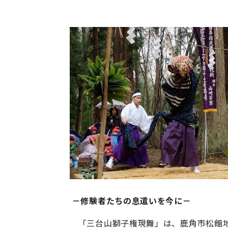
－修験者たちの息遣いを今に－
「三台山獅子権現舞」は、鹿角市松館地域