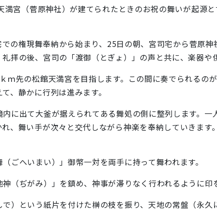
館天満宮（菅原神社）が建てられたときのお祝の舞いが起源と言
司宅での権現舞奉納から始まり、25日の朝、宮司宅から菅原
、礼拝の後、宮司の「渡御（とぎょ）」の声と共に、楽器や
1ｋｍ先の松館天満宮を目指します。この間に奏でられるの
えて、静かに行列は進みます。
境内に出て大釜が据えられてある舞処の側に整列します。一
かれ、舞い手が次々と交代しながら神楽を奉納していきます
舞（ごへいまい）」御幣一対を両手に持って舞われます。
地神（ぢがみ）」を鎮め、神事が滞りなく行われるように印
しで）という紙片を付けた榊の枝を振り、天地の常盤（永久