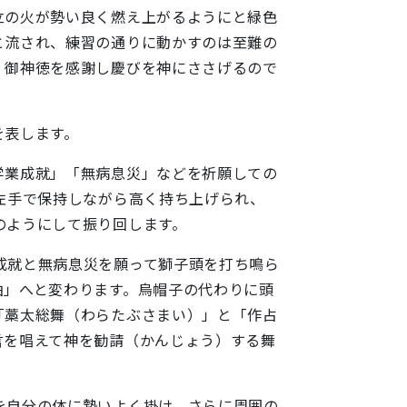
立の火が勢い良く燃え上がるようにと緑色
と流され、練習の通りに動かすのは至難の
、御神徳を感謝し慶びを神にささげるので
を表します。
学業成就」「無病息災」などを祈願しての
左手で保持しながら高く持ち上げられ、
のようにして振り回します。
成就と無病息災を願って獅子頭を打ち鳴ら
曲」へと変わります。烏帽子の代わりに頭
「藁太総舞（わらたぶさまい）」と「作占
言を唱えて神を勧請（かんじょう）する舞
を自分の体に勢いよく掛け、さらに周囲の