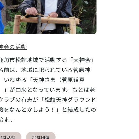
神会の活動
角市松館地域で活動する「天神会」
名前は、地域に祀られている菅原神
、いわゆる「天神さま（菅原道真
）」が由来となっています。もとは老
クラブの有志が「松館天神グラウンド
桜をなんとかしよう！」と結成したの
ま...
地域活動
地域団体