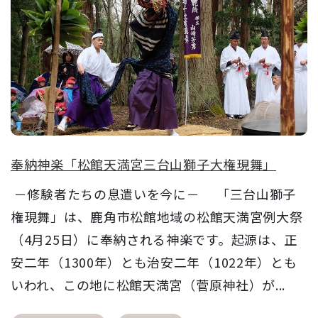
奉納神楽「松館天満宮三台山獅子大権現舞」
－修験者たちの息遣いを今に－ 「三台山獅子
権現舞」は、鹿角市松館地域の松館天満宮例大祭
（4月25日）に奉納される神楽です。起源は、正
安二年（1300年）とも治安二年（1022年）とも
いわれ、この地に松館天満宮（菅原神社）が...