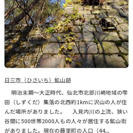
日三市（ひさいち）鉱山跡
明治末期～大正時代、仙北市北部川崎地域の雫
田（しずくだ）集落の北西約1kmに沢山の人が住
んだ場所がありました。 入見内川の上流、狭い
谷間に500世帯2000人もの人々が居住する鉱山街
がありました。現在の藤里町の人口（44...