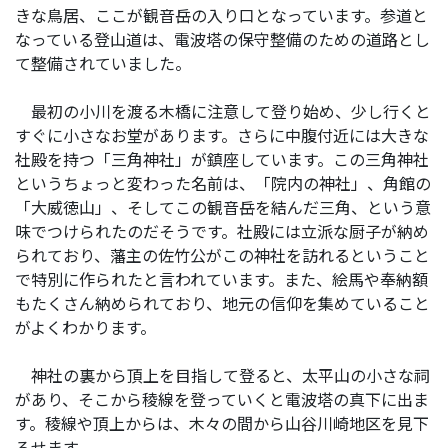
きな鳥居、ここが観音岳の入り口となっています。参道と
なっている登山道は、電波塔の保守整備のための道路とし
て整備されていました。
最初の小川を渡る木橋に注意して登り始め、少し行くと
すぐに小さなお堂があります。さらに中腹付近には大きな
社殿を持つ「三角神社」が鎮座しています。この三角神社
というちょっと変わった名前は、「院内の神社」、角館の
「大威徳山」、そしてこの観音岳を結んだ三角、という意
味でつけられたのだそうです。社殿には立派な厨子が納め
られており、藩主の佐竹公がこの神社を訪れるということ
で特別に作られたと言われています。また、絵馬や奉納額
もたくさん納められており、地元の信仰を集めていること
がよくわかります。
神社の裏から頂上を目指して登ると、太平山の小さな祠
があり、そこから稜線を登っていくと電波塔の真下に出ま
す。稜線や頂上からは、木々の間から山谷川崎地区を見下
ろせます。