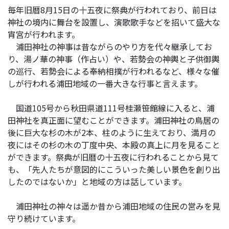
毎年旧暦8月15日の十五夜に祭典が行われており、前日は
神社の境内に舞台を設置し、演歌歌手などを招いて盛大な
宵宮が行われます。
浦田神社の神事は昔ながらのやり方を代々継承してお
り、湯ノ華の神事（作占い）や、若勢会の神輿と子供御輿
の巡行、若勢会による奉納相撲が行われるなど、様々な催
しが行われる浦田地域の一番大きな行事と言えます。
国道105号から秋田県道111号桂瀬笹館線に入ると、浦
田神社を真正面に望むことができます。浦田神社の鳥居の
後に巨大な杉の木が2本、柱のように生えており、満月の
夜にはその杉の木の丁度中央、本殿の真上に月を見ること
ができます。祭典が旧暦の十五夜に行われることから見て
も、「先人たちが意図的にこういった美しい景色を創り出
したのではないか」と地域の方は話しています。
浦田神社の神々は遥か昔から浦田地域の住民の営みを見
守り続けています。