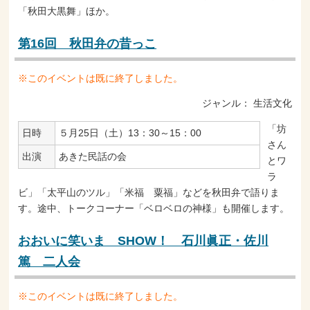
「秋田大黒舞」ほか。
第16回 秋田弁の昔っこ
※このイベントは既に終了しました。
ジャンル：
生活文化
「坊
日時
５月25日（土）13：30～15：00
さん
出演
あきた民話の会
とワ
ラ
ビ」「太平山のツル」「米福 粟福」などを秋田弁で語りま
す。途中、トークコーナー「ベロベロの神様」も開催します。
おおいに笑いま SHOW！ 石川眞正・佐川
篤 二人会
※このイベントは既に終了しました。