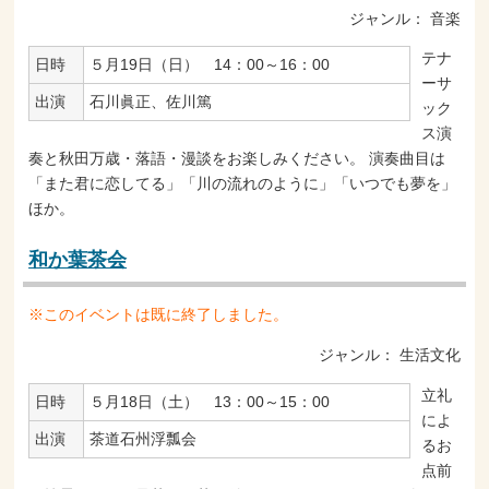
ジャンル：
音楽
テナ
日時
５月19日（日） 14：00～16：00
ーサ
出演
石川眞正、佐川篤
ック
ス演
奏と秋田万歳・落語・漫談をお楽しみください。 演奏曲目は
「また君に恋してる」「川の流れのように」「いつでも夢を」
ほか。
和か葉茶会
※このイベントは既に終了しました。
ジャンル：
生活文化
立礼
日時
５月18日（土） 13：00～15：00
によ
出演
茶道石州浮瓢会
るお
点前