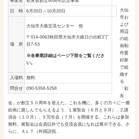
事業名
彩友会創立50周年記念事業
大仙
日 時
6月20日～10月20日
市お
よび
大仙市大曲交流センター 他
周辺
〒014-0063秋田県大仙市大曲日の出町2丁
の絵
場 所
目7-53
画制
作愛
※各事業詳細はページ下部をご覧くださ
好家
い。
で組
織す
入場料
無料
る
問合せ
090-5358-5258
「彩
友
会」が創立５０周年を迎えた。これを機に、多くの方々に一層
絵画に親しんでもらえるよう、1.展覧会（６月と９月）、2.講
演会（１０月）、3.写生会（７月）を開催する。これらは参加
無料。展覧会は会員以外でも交流会員になれば展示できる。さ
らに、ＡＬＴ（外国語指…