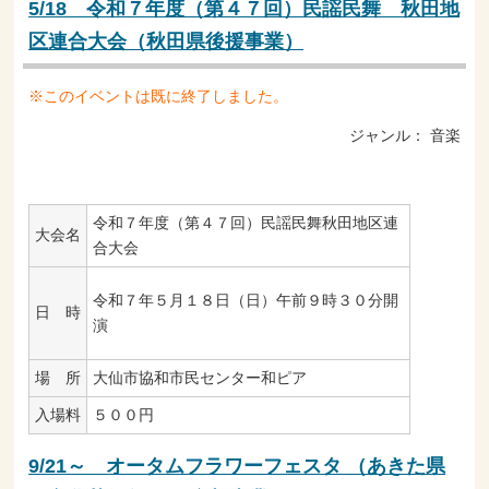
5/18 令和７年度（第４７回）民謡民舞 秋田地
区連合大会（秋田県後援事業）
※このイベントは既に終了しました。
ジャンル：
音楽
令和７年度（第４７回）民謡民舞秋田地区連
大会名
合大会
令和７年５月１８日（日）午前９時３０分開
日 時
演
場 所
大仙市協和市民センター和ピア
入場料
５００円
9/21～ オータムフラワーフェスタ （あきた県