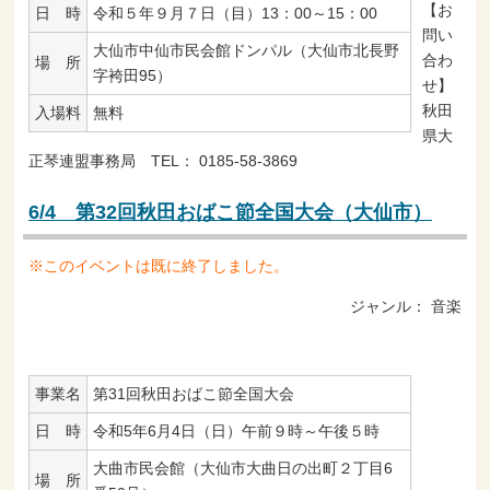
【お
日 時
令和５年９月７日（目）13：00～15：00
問い
大仙市中仙市民会館ドンパル（大仙市北長野
合わ
場 所
字袴田95）
せ】
秋田
入場料
無料
県大
正琴連盟事務局 TEL： 0185-58-3869
6/4 第32回秋田おばこ節全国大会（大仙市）
※このイベントは既に終了しました。
ジャンル：
音楽
事業名
第31回秋田おばこ節全国大会
日 時
令和5年6月4日（日）午前９時～午後５時
大曲市民会館（大仙市大曲日の出町２丁目6
場 所