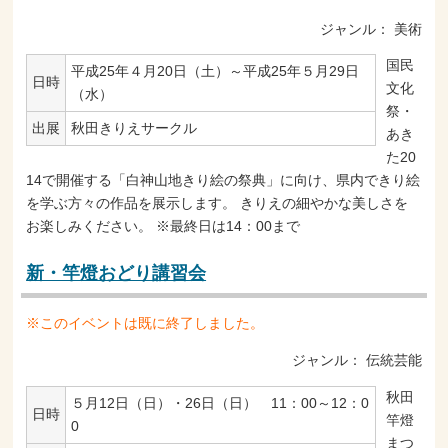
ジャンル：
美術
国民
平成25年４月20日（土）～平成25年５月29日
日時
文化
（水）
祭・
出展
秋田きりえサークル
あき
た20
14で開催する「白神山地きり絵の祭典」に向け、県内できり絵
を学ぶ方々の作品を展示します。 きりえの細やかな美しさを
お楽しみください。 ※最終日は14：00まで
新・竿燈おどり講習会
※このイベントは既に終了しました。
ジャンル：
伝統芸能
秋田
５月12日（日）・26日（日） 11：00～12：0
日時
竿燈
0
まつ