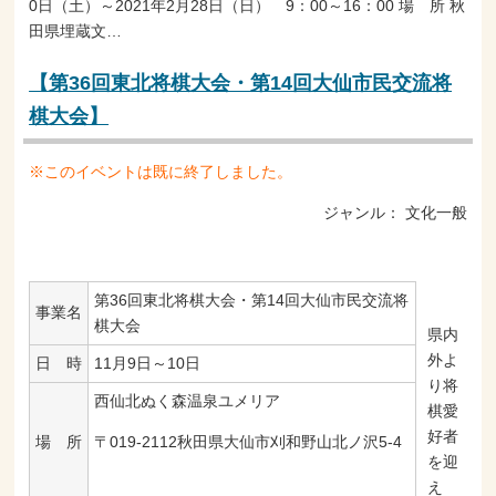
0日（土）～2021年2月28日（日） 9：00～16：00 場 所 秋
田県埋蔵文…
【第36回東北将棋大会・第14回大仙市民交流将
棋大会】
※このイベントは既に終了しました。
ジャンル：
文化一般
第36回東北将棋大会・第14回大仙市民交流将
事業名
棋大会
県内
外よ
日 時
11月9日～10日
り将
西仙北ぬく森温泉ユメリア
棋愛
好者
〒019-2112秋田県大仙市刈和野山北ノ沢5-4
場 所
を迎
え