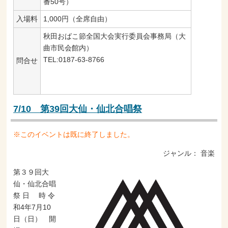
番50号）
入場料
1,000円（全席自由）
秋田おばこ節全国大会実行委員会事務局（大
曲市民会館内）
TEL:0187-63-8766
問合せ
7/10 第39回大仙・仙北合唱祭
※このイベントは既に終了しました。
ジャンル：
音楽
第３９回大
仙・仙北合唱
祭 日 時 令
和4年7月10
日（日） 開