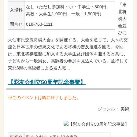
「東
なし（ただし参加料：小・中学生：500円、
入場料
北将
高校・大学生1,000円、一般：1,500円）
棋大
問合せ
018-763-1111
会並
びに
大仙市民交流将棋大会」を開催する。大会を通じて、人々の交
流と日本古来の伝統文化である将棋の普及推進を図る。今回
は、東北将棋連盟に加入する大学生及び団体を迎えると共に、
子どもから一般男女、高齢者の参加を見込んでいる。並行して
東北6県の高段者による名人戦…
【彩友会創立50周年記念事業】
※このイベントは既に終了しました。
ジャンル：
美術