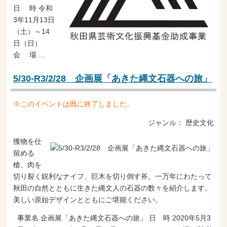
日 時 令和
3年11月13日
（土）～14
日（日）
会 場 …
5/30-R3/2/28 企画展「あきた縄文石器への旅」
※このイベントは既に終了しました。
ジャンル：
歴史文化
獲物を仕
留める
槍、肉を
切り裂く鋭利なナイフ、巨木を切り倒す斧。一万年にわたって
秋田の自然とともに生きた縄文人の石器の数々を紹介します。
美しい原始デザインとともにご堪能ください。
事業名 企画展「あきた縄文石器への旅」 日 時 2020年5月3