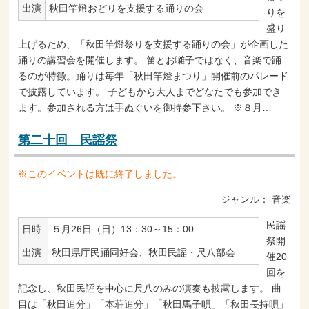
出演
秋田竿燈おどりを支援する踊りの会
りを
盛り
上げるため、「秋田竿燈祭りを支援する踊りの会」が企画した
踊りの講習会を開催します。 笛とお囃子ではなく、音楽で踊
るのが特徴。踊りは毎年「秋田竿燈まつり」開催前のパレード
で披露しています。 子どもから大人までどなたでも参加でき
ます。参加される方は手ぬぐいを御持参下さい。 ※８月…
第二十回 民謡祭
※このイベントは既に終了しました。
ジャンル：
音楽
民謡
日時
５月26日（日）13：30～15：00
祭開
出演
秋田県庁民踊同好会、秋田民謡・尺八部会
催20
回を
記念し、秋田民謡を中心に尺八のみの演奏も披露します。 曲
目は「秋田追分」「本荘追分」「秋田馬子唄」「秋田長持唄」