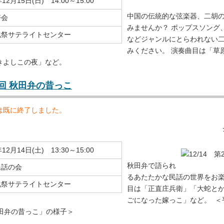
12月15日(日) 14:00～15:00
中国の伝統的な弦楽器、二胡
好会
みませんか？ ポップスソング
化祭サテライトセンター
などジャンルにとらわれない
みください。 演奏曲目は「草
きよしこの夜」など。
21回 秋田弁の昔っこ
は既に終了しました。
12月14日(土) 13:30～15:00
秋田弁で語られ
民話の会
るあたたかな民話の世界をお楽
化祭サテライトセンター
目は「正直庄兵衛」「大蛇と
ごになった嫁っこ」など。 ＜平
秋田弁の昔っこ」の様子＞