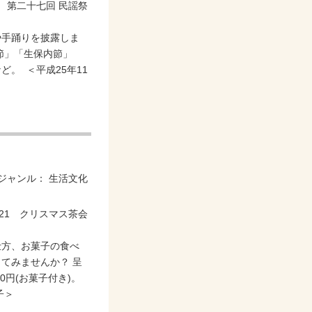
や手踊りを披露しま
節」「生保内節」
。 ＜平成25年11
ジャンル：
生活文化
仕方、お菓子の食べ
てみませんか？ 呈
0円(お菓子付き)。
子＞