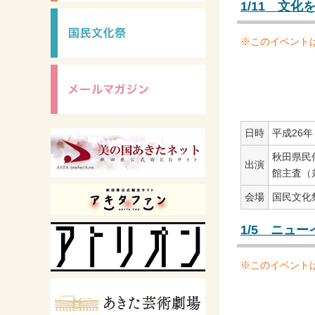
1/11 文
※このイベント
日時
平成26年１
秋田県民
出演
館主査（
会場
国民文化
1/5 ニュ
※このイベント