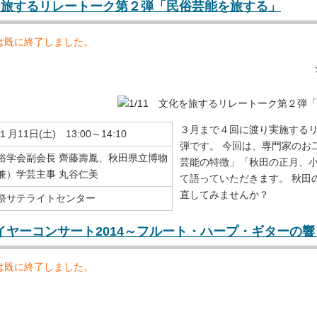
化を旅するリレートーク第２弾「民俗芸能を旅する」
は既に終了しました。
３月まで４回に渡り実施する
月11日(土) 13:00～14:10
弾です。 今回は、専門家のお
俗学会副会長 齊藤壽胤、秋田県立博物
芸能の特徴」「秋田の正月、
兼）学芸主事 丸谷仁美
て語っていただきます。 秋田
直してみませんか？
祭サテライトセンター
ーイヤーコンサート2014～フルート・ハープ・ギターの
は既に終了しました。