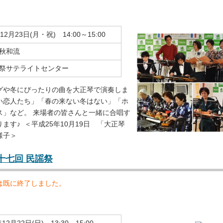
2月23日(月・祝) 14:00～15:00
秋和流
祭サテライトセンター
グや冬にぴったりの曲を大正琴で演奏しま
い恋人たち」「春の来ない冬はない」「ホ
ス」など。 来場者の皆さんと一緒に合唱す
ます♪ ＜平成25年10月19日 「大正琴
様子＞
二十七回 民謡祭
は既に終了しました。