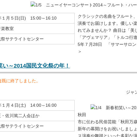
クラシックの名曲をフルート
１月５日(日) 15:00～16:10
演奏でお届けします。優しい
音楽教室
れてみませんか？ 曲目は「美
「アヴェマリア」「トルコ行進
化祭サテライトセンター
5年７月28日 「サマーサロ
＞
初笑い～2014国民文化祭の年！
は既に終了しました。
ジャ
１月４日(土) 14:00～16:00
秋田
正・佐川篤二人会ほか
市に伝わる民俗芸能「秋田万
化祭サテライトセンター
新年の幕開けをお祝いしましょ
ス演奏や舞踏といった多彩な