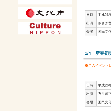
日時
平成26年
出演
ささき
会場
国民文
1/4 新春
※このイベント
日時
平成26年
出演
石川眞
会場
国民文