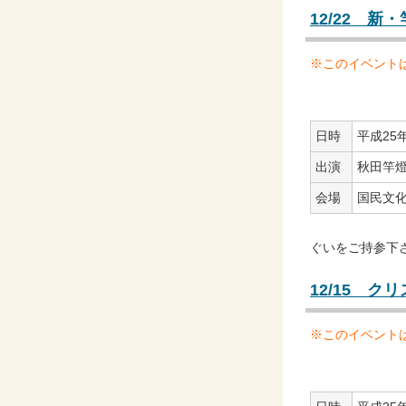
12/22 
※このイベント
日時
平成25年
出演
秋田竿
会場
国民文
ぐいをご持参下さ
12/15 
※このイベント