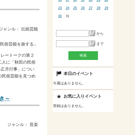
23
24
25
26
27
28
29
30
31
ジャンル：
伝統芸能
から
まで
リレートークの第２
二人に「秋田の民俗
小正月行事」につい
本日のイベント
の民俗芸能を見つめ
今週はありません。
お気に入りイベント
響き～
登録はありません。
ジャンル：
音楽