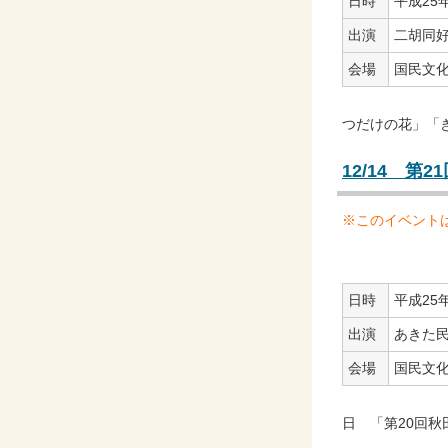
日時
平成25年
出演
二胡同
会場
国民文
つだけの花」「
12/14 第
※このイベント
日時
平成25年
出演
あきた
会場
国民文
日 「第20回