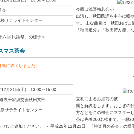
12月22日(日) 13:30～15:00
今回は浅野梅若会が
若会
出演し、秋田民謡を中心に唄
化祭サテライトセンター
す。 主な曲目は「秋田おばこ
「秋田追分」「秋田荷方節」など
十六回 民謡祭」の様子＞
リスマス茶会
は既に終了しました。
12月21日(土) 13:00～15:00
立礼によるお点前の披
茶道裏千家淡交会秋田支部
露と解説をします。おじぎの
化祭サテライトセンター
方などをこの機会にマスターし
茶は先着200名様まで。一服20
ぜひご参加ください。 ＜平成25年11月23日 「神楽月の茶会」の様