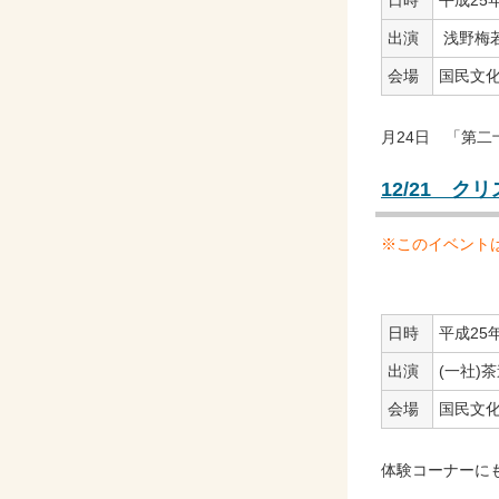
日時
平成25年
出演
浅野梅
会場
国民文
月24日 「第二
12/21 ク
※このイベント
日時
平成25年
出演
(一社)
会場
国民文
体験コーナーにも