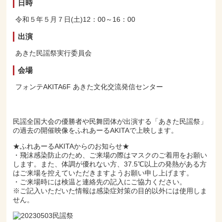
日時
令和５年５月７日(土)12：00～16：00
出演
あきた民謡祭実行委員会
会場
フォンテAKITA6F あきた文化交流発信センター
民謡全国大会の優勝者や民舞団体が出演する「あきた民謡祭」
の過去の開催映像をふれあーるAKITAで上映します。
★ふれあーるAKITAからのお知らせ★
・飛沫感染防止のため、ご来場の際はマスクのご着用をお願い
します。また、体調が優れない方、37.5℃以上の発熱がある方
はご来場を控えていただきますようお願い申し上げます。
・ご来場時には検温と連絡先の記入にご協力ください。
※ご記入いただいた情報は感染症対策の目的以外には使用しま
せん。