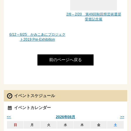
2/8～2/20 第49回秋田県芸術選奨
受賞記念展
6/12～6/25 かみこあにプロジェク
ト2019 Pre-Exhibition
前のページへ戻る
イベントスケジュール
イベントカレンダー
<<
>>
2026年08月
日
月
火
水
木
金
土