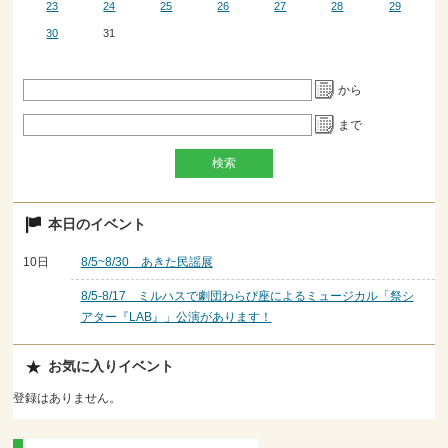
23
24
25
26
27
28
29
30
31
から
まで
本日のイベント
10日
8/5~8/30 あきた民謡展
8/5-8/17 ミルハスで劇団わらび座によるミュージカル「祭シ
アター『LAB』」公演があります！
お気に入りイベント
登録はありません。