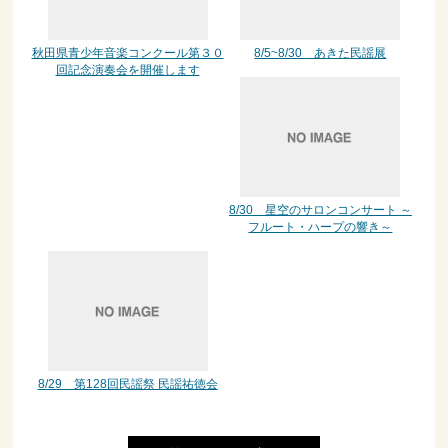
秋田県青少年音楽コンクール第３０
8/5~8/30 あきた民謡展
回記念演奏会を開催します
8/30 星空のサロンコンサート ～
フルート・ハープの響き～
8/29 第128回民謡祭 民謡祐徳会