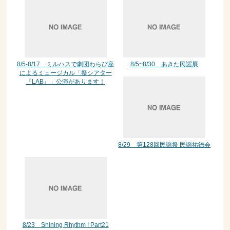
8/5-8/17 ミルハスで劇団わらび座
8/5~8/30 あきた民謡展
によるミュージカル「祭シアター
『LAB』」公演があります！
8/29 第128回民謡祭 民謡祐徳会
8/23 Shining Rhythm ! Part21