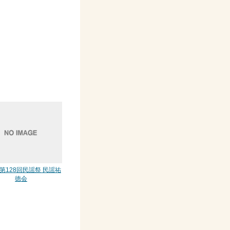
 第128回民謡祭 民謡祐
徳会