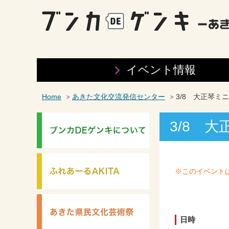
イベント情報
Home
あきた文化交流発信センター
3/8 大正琴
3/8 
※このイベント
日時