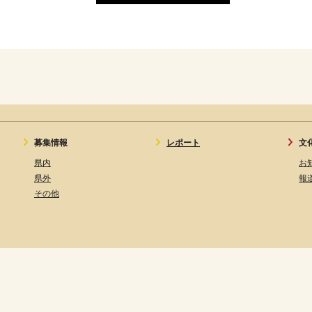
募集情報
レポート
文
県内
お
県外
報
その他