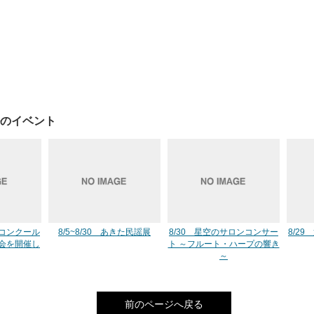
のイベント
コンクール
8/5~8/30 あきた民謡展
8/30 星空のサロンコンサー
8/29
会を開催し
ト ～フルート・ハープの響き
～
前のページへ戻る