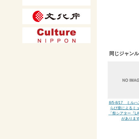
同じジャンル
8/5-8/17 ミ
らび座によるミ
「祭シアター『L
がありま