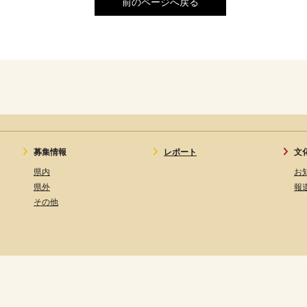
前のページへ戻る
募集情報
レポート
文
県内
お
県外
報
その他