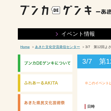
イベント情報
Home
あきた文化交流発信センター
3/7 第12回
3/7 
※このイベント
日時