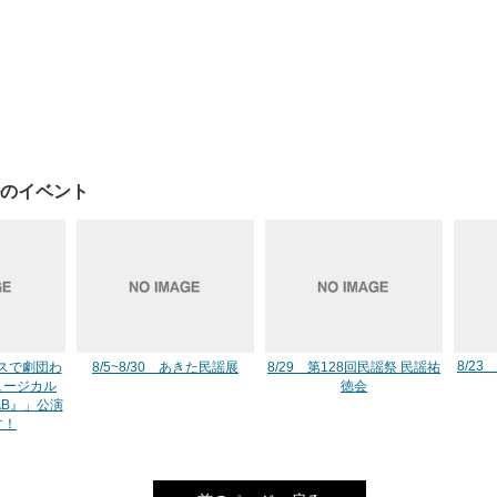
のイベント
8/23 S
ルハスで劇団わ
8/5~8/30 あきた民謡展
8/29 第128回民謡祭 民謡祐
ュージカル
徳会
AB』」公演
す！