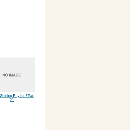
hining Rhythm ! Part
21