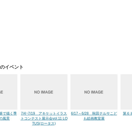
のイベント
色鉛筆で描く季
7/4~7/19 アキケットイラス
6/17～6/28 秋田テルサこど
第６
の風景
トコンテスト展示会vol.11 LO
も絵画教室展
TUS(ロータス)