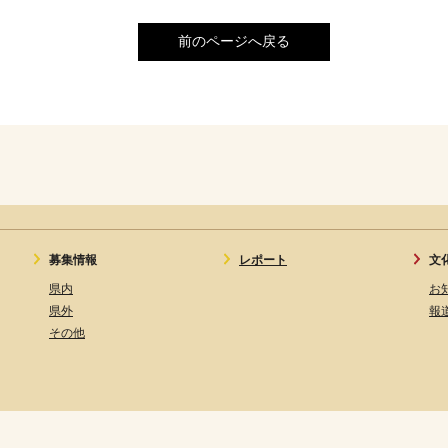
前のページへ戻る
募集情報
レポート
文
県内
お
県外
報
その他