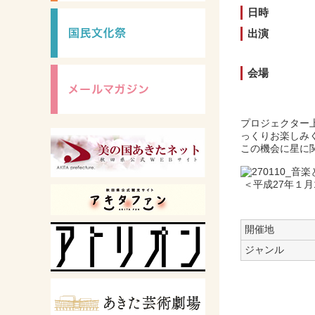
日時
出演
会場
プロジェクター
っくりお楽しみ
この機会に星に
＜平成27年１月
開催地
ジャンル