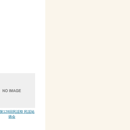
 第128回民謡祭 民謡祐
徳会