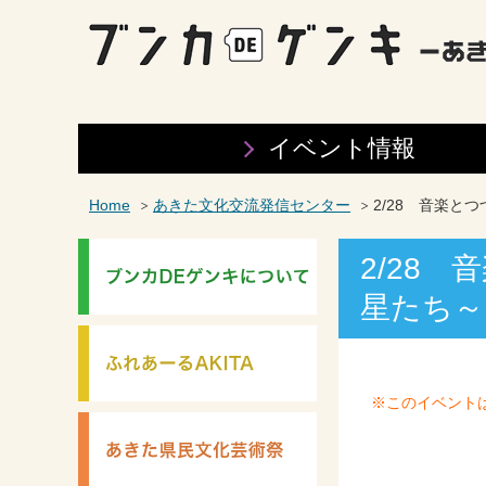
イベント情報
Home
あきた文化交流発信センター
2/28 音楽と
2/28
星たち～
※このイベント