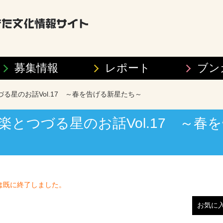
募集情報
レポート
ブン
つづる星のお話Vol.17 ～春を告げる新星たち～
 音楽とつづる星のお話Vol.17 ～春
は既に終了しました。
お気に