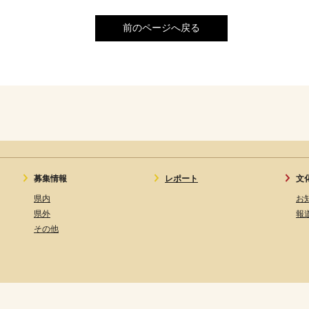
前のページへ戻る
募集情報
レポート
文
県内
お
県外
報
その他