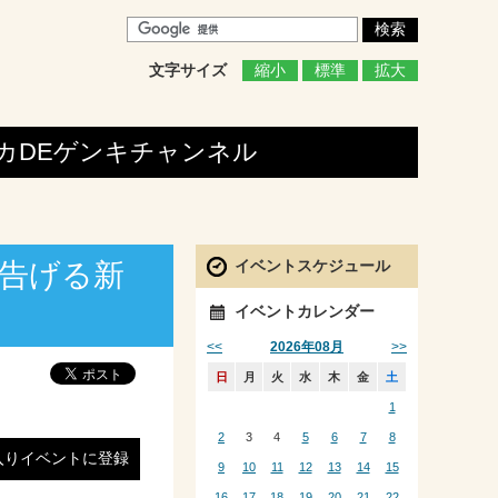
文字サイズ
縮小
標準
拡大
カDEゲンキ
チャンネル
イベントスケジュール
を告げる新
イベントカレンダー
<<
>>
2026年08月
日
月
火
水
木
金
土
1
2
3
4
5
6
7
8
入りイベントに登録
9
10
11
12
13
14
15
16
17
18
19
20
21
22