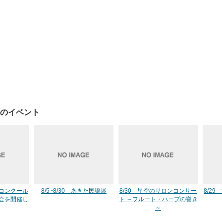
のイベント
コンクール
8/5~8/30 あきた民謡展
8/30 星空のサロンコンサー
8/29
会を開催し
ト ～フルート・ハープの響き
～