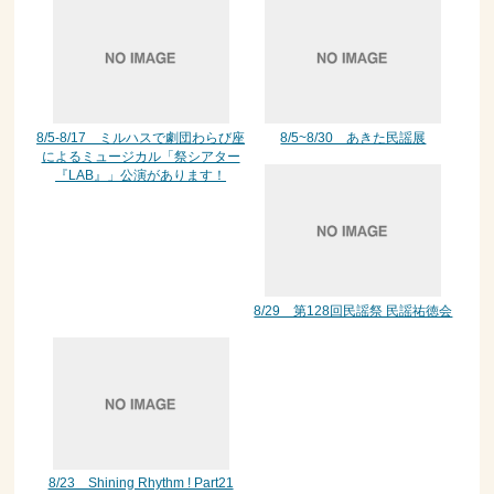
8/5-8/17 ミルハスで劇団わらび座
8/5~8/30 あきた民謡展
によるミュージカル「祭シアター
『LAB』」公演があります！
8/29 第128回民謡祭 民謡祐徳会
8/23 Shining Rhythm ! Part21