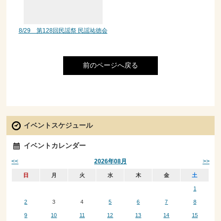
8/29 第128回民謡祭 民謡祐徳会
前のページへ戻る
イベントスケジュール
イベントカレンダー
<<
>>
2026年08月
日
月
火
水
木
金
土
1
2
3
4
5
6
7
8
9
10
11
12
13
14
15