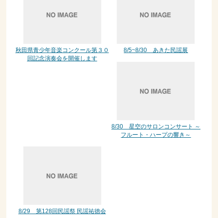
秋田県青少年音楽コンクール第３０
8/5~8/30 あきた民謡展
回記念演奏会を開催します
8/30 星空のサロンコンサート ～
フルート・ハープの響き～
8/29 第128回民謡祭 民謡祐徳会