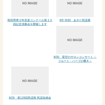
秋田県青少年音楽コンクール第３０
8/5~8/30 あきた民謡展
回記念演奏会を開催します
8/30 星空のサロンコンサート ～
フルート・ハープの響き～
8/29 第128回民謡祭 民謡祐徳会